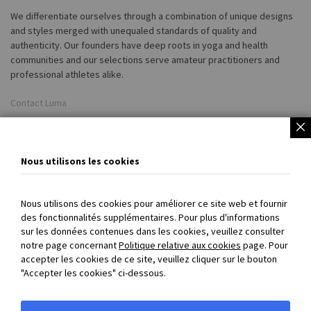
We differentiate ourselves through a combination of unique designs
and styles merged with unequaled standards of quality and
authenticity. Our founders have deep roots in yoga and health
communities and our selections serve amateur practitioners and
professional athletes alike.
Contact Luma
Customer Service
Luma Privacy Policy
Nous utilisons les cookies
Shop Luma
Nous utilisons des cookies pour améliorer ce site web et fournir
des fonctionnalités supplémentaires. Pour plus d'informations
sur les données contenues dans les cookies, veuillez consulter
PAIEMENT SÉCURISÉ
: payez directement en ligne par carte
notre page concernant
Politique relative aux cookies
page. Pour
accepter les cookies de ce site, veuillez cliquer sur le bouton
bancaire et 3D Secure
"Accepter les cookies" ci-dessous.