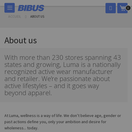
Allez
Mon
0
au
contenu
ACCUEIL
ABOUT US
About us
With more than 230 stores spanning 43
states and growing, Luma is a nationally
recognized active wear manufacturer
and retailer. We’re passionate about
active lifestyles – and it goes way
beyond apparel.
At Luma, wellness is a way of life. We don’t believe age, gender or
past actions define you, only your ambition and desire for
wholeness... today.