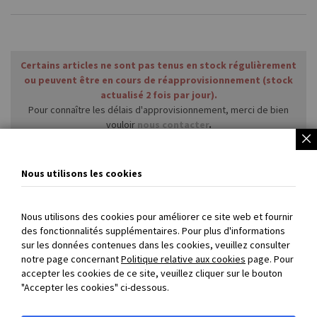
Certains articles ne sont pas tenus en stock régulièrement
ou peuvent être en cours de réapprovisionnement (stock
actualisé 2 fois par jour).
Pour connaître les délais d'approvisionnement, merci de bien
vouloir
nous contacter
.
Autres gammes et produits spécifiques non vendus en ligne
:
nous contacter
ou
vous reporter ici
.
Nous utilisons les cookies
Nous utilisons des cookies pour améliorer ce site web et fournir
des fonctionnalités supplémentaires. Pour plus d'informations
sur les données contenues dans les cookies, veuillez consulter
PAIEMENT SÉCURISÉ
: payez directement en ligne par carte
notre page concernant
Politique relative aux cookies
page. Pour
accepter les cookies de ce site, veuillez cliquer sur le bouton
bancaire et 3D Secure
"Accepter les cookies" ci-dessous.