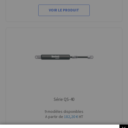
VOIR LE PRODUIT
Série QS-40
9 modèles disponibles
A partir de
182,20 €
HT