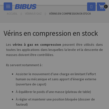
Allez
Mon
0
au
contenu
ACCUEIL
VÉRINS À GAZ
VÉRINS EN COMPRESSION EN STOCK
Vérins en compression en stock
Les
vérins à gaz en compression
peuvent être utilisés dans
toutes les applications dans lesquelles la levée et la descente de
masses doivent être contrôlées.
Ils servent notamment à :
Assister le mouvement d’une charge en limitant l’effort
humain ou mécanique et sans apport d’énergie externe
(ouverture de capot)
À équilibrer le poids d’une masse (plateau de table)
À régler et maintenir une position bloquée (dossier de
fauteuil)