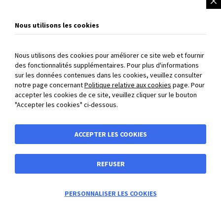
VOIR LE PRODUIT
Nous utilisons les cookies
Nous utilisons des cookies pour améliorer ce site web et fournir
des fonctionnalités supplémentaires. Pour plus d'informations
sur les données contenues dans les cookies, veuillez consulter
PAIEMENT SÉCURISÉ
: payez directement en ligne par carte
notre page concernant
Politique relative aux cookies
page. Pour
accepter les cookies de ce site, veuillez cliquer sur le bouton
bancaire et 3D Secure
"Accepter les cookies" ci-dessous.
BIBUS France
ACCEPTER LES COOKIES
Vente en ligne
REFUSER
Vente en ligne
Adresse
0
PERSONNALISER LES COOKIES
Information