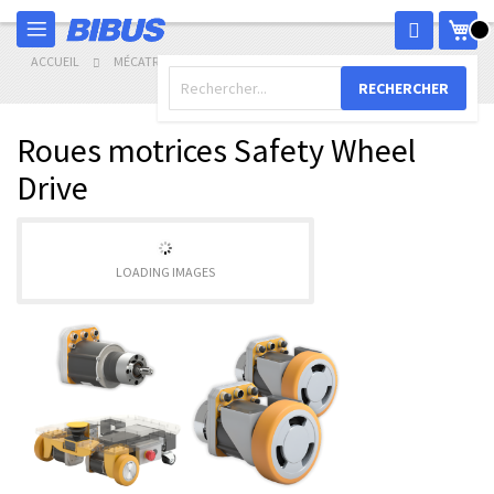
Allez
Mon
au
contenu
ACCUEIL
MÉCATRONIQUE
ROUES MOTRICES SAFETY WHEEL DRIVE
RECHERCHER
Roues motrices Safety Wheel
Drive
LOADING IMAGES