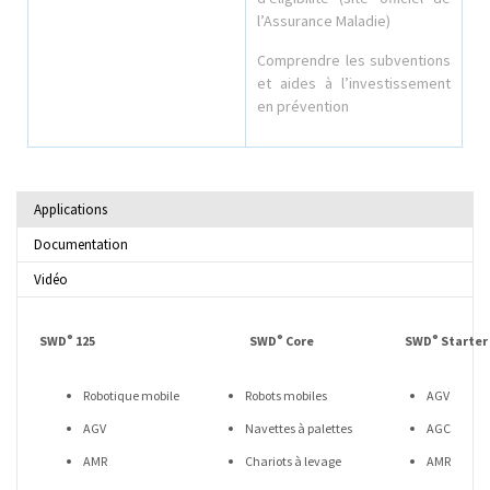
l’Assurance Maladie)
Comprendre les subventions
et aides à l’investissement
en prévention
Applications
Documentation
Vidéo
®
®
®
SWD
125
SWD
Core
SWD
Starter 
Robotique mobile
Robots mobiles
AGV
AGV
Navettes à palettes
AGC
AMR
Chariots à levage
AMR