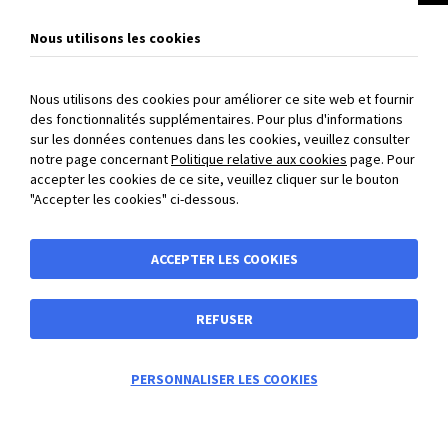
VOIR LE PRODUIT
Nous utilisons les cookies
Nous utilisons des cookies pour améliorer ce site web et fournir
des fonctionnalités supplémentaires. Pour plus d'informations
sur les données contenues dans les cookies, veuillez consulter
PAIEMENT SÉCURISÉ
: payez directement en ligne par carte
notre page concernant
Politique relative aux cookies
page. Pour
accepter les cookies de ce site, veuillez cliquer sur le bouton
bancaire et 3D Secure
"Accepter les cookies" ci-dessous.
BIBUS France
ACCEPTER LES COOKIES
Vente en ligne
REFUSER
Vente en ligne
Adresse
0
PERSONNALISER LES COOKIES
Information