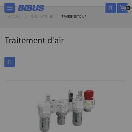
Allez
Mon
0
au
contenu
ACCUEIL
PNEUMATIQUE
TRAITEMENT D'AIR
Traitement d'air