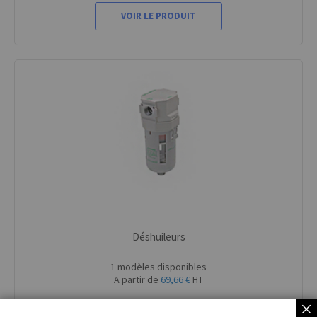
VOIR LE PRODUIT
Déshuileurs
1 modèles disponibles
A partir de
69,66 €
HT