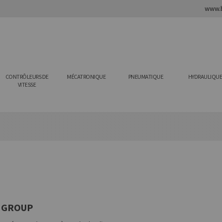
www.b
CONTRÔLEURS DE
MÉCATRONIQUE
PNEUMATIQUE
HYDRAULIQU
VITESSE
ON GROUP