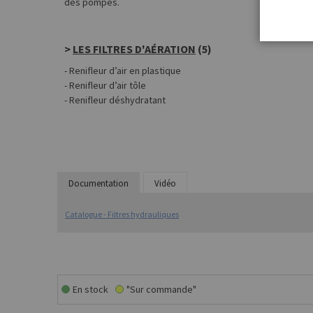
des pompes.
>
LES FILTRES D'AÉRATION
(5)
- Renifleur d’air en plastique
- Renifleur d’air tôle
- Renifleur déshydratant
Documentation
Vidéo
Catalogue - Filtres hydrauliques
En stock
"Sur commande"