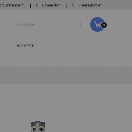
ibusfrance.fr
Connexion
S'enregistrer
Mon panier
0
E
ENVIROTECH