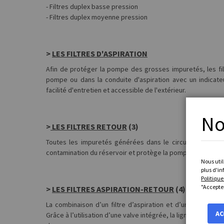
- Filtres duplex basse pression
- Filtres duplex moyenne pression
>
LES FILTRES D'ASPIRATION
Afin de protéger la pompe des grosses impuretés, les filt
pompe ou dans la conduite d'aspiration avec un indicate
facilité d'entretien et accessible de l'extérieur.
No
>
LES FILTRES RETOUR
(3)
Toutes les impuretés générées dans le circuit hydraulique
contamination du réservoir et protège la pompe.
Nous util
plus d'i
Politique
"Accepter
>
LES FILTRES ASPIRATION-RETOUR
(4)
La combinaison d’un filtre d’aspiration et d’un filtre re
AC
Grâce à l’utilisation d’une valve intégrée, la ligne de retou