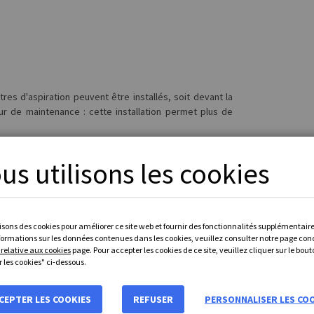
res d'aspiration peuvent être installés, soit devant la
ur de maintenance : cette installation permet plus de
us utilisons les cookies
 sont collectées par le filtre retour, ce qui réduit la
isons des cookies pour améliorer ce site web et fournir des fonctionnalités supplémentaire
nformations sur les données contenues dans les cookies, veuillez consulter notre page co
 relative aux cookies
page. Pour accepter les cookies de ce site, veuillez cliquer sur le bou
 les cookies" ci-dessous.
tour demande moins d’énergie que deux filtres séparés.
CEPTER LES COOKIES
REFUSER
PERSONNALISER LES CO
r demeure pressurisée pour favoriser la ligne l’aspiration