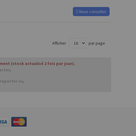
Nous consulter
Afficher
par page
nt (stock actualisé 2 fois par jour).
acter
.
reporter ici
.