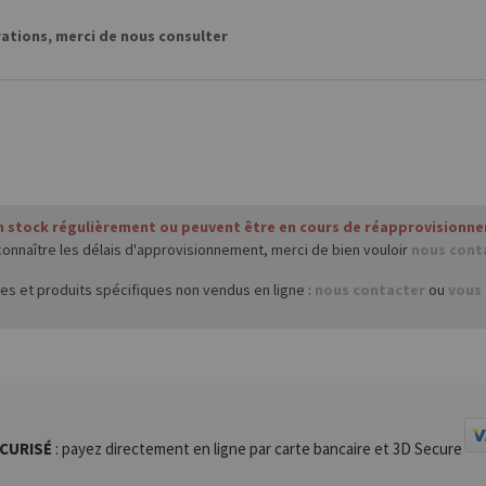
rations, merci de nous consulter
en stock régulièrement ou peuvent être en cours de réapprovisionneme
connaître les délais d'approvisionnement, merci de bien vouloir
nous cont
s et produits spécifiques non vendus en ligne :
nous contacter
ou
vous 
CURISÉ
: payez directement en ligne par carte bancaire et 3D Secure