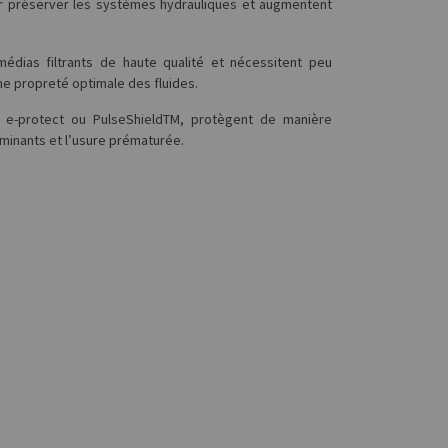
pour préserver les systèmes hydrauliques et augmentent
édias filtrants de haute qualité et nécessitent peu
une propreté optimale des fluides.
e e-protect ou PulseShieldTM, protègent de manière
inants et l’usure prématurée.