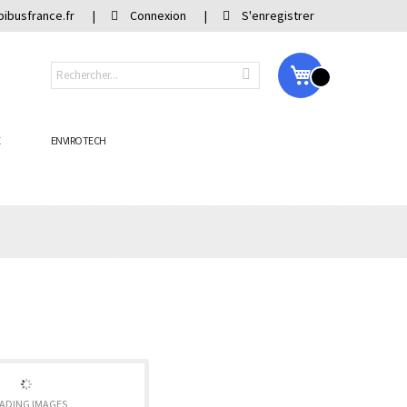
ibusfrance.fr
Connexion
S'enregistrer
Mon panier
E
ENVIROTECH
ADING IMAGES