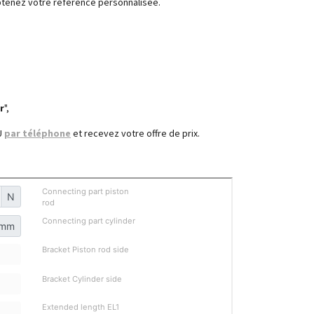
obtenez votre référence personnalisée.
r
",
U
par téléphone
et
recevez votre offre de prix.