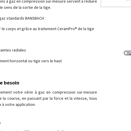
érins à gaz en compression sur-mesure servent à réduire
e sens de la sortie de la tige.
 gaz standards BANSBACH :
r le corps et grâce au traitement CeramPro® de la tige
raintes radiales
ent horizontal ou tige vers le haut
e besoin
dement votre vérin à gaz en compression sur-mesure
e la course, en passant par la force et la vitesse, tous
 à votre application.
n