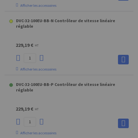
Afficher les accessoires
A8 (ACIER) - XX3SXXUM8 Embout mâle
DVC-32-100EU-BB-N Contrôleur de vitesse linéaire
réglable
2,36 €
HT
229,19 €
HT
Afficher les accessoires
Afficher les accessoires
A8 (ACIER) - XX3SXXUM8 Embout mâle
DVC-32-100EU-BB-P Contrôleur de vitesse linéaire
MA8 Fixation pour A8 (Force maxi : 1800N)
C8 (ROTULE M8) Rotule radiale (Force maxi : 1300N)
réglable
2,36 €
7,90 €
9,57 €
HT
HT
HT
229,19 €
HT
Afficher les accessoires
Afficher les accessoires