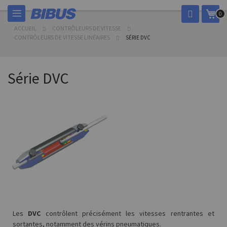
Allez
Mon
0
au
contenu
ACCUEIL
CONTRÔLEURS DE VITESSE
CONTRÔLEURS DE VITESSE LINÉAIRES
SÉRIE DVC
Série DVC
Les
DVC
contrôlent précisément les vitesses rentrantes et
sortantes, notamment des vérins pneumatiques.