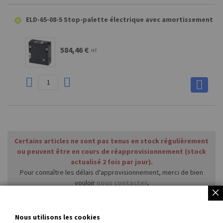
ELD-65-08-5 Stop-palette électrique avec amortissement
584,46 €
HT
Certains articles ne sont pas tenus en stock régulièrement
ou peuvent être en cours de réapprovisionnement (stock
actualisé 2 fois par jour).
Pour connaître les délais d'approvisionnement, merci de bien
vouloir
nous contacter
.
Autres gammes et produits spécifiques non vendus en ligne
:
nous contacter
ou
vous reporter ici
.
Nous utilisons les cookies