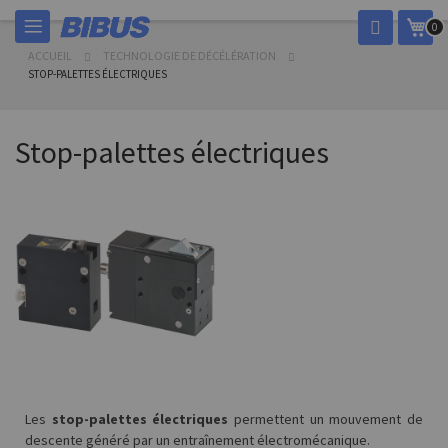
Allez
Mon
0
au
contenu
ACCUEIL
TECHNOLOGIE DE DÉCÉLÉRATION
STOP-PALETTES ÉLECTRIQUES
Stop-palettes électriques
Les
stop-palettes électriques
permettent un mouvement de
descente généré par un entraînement électromécanique.